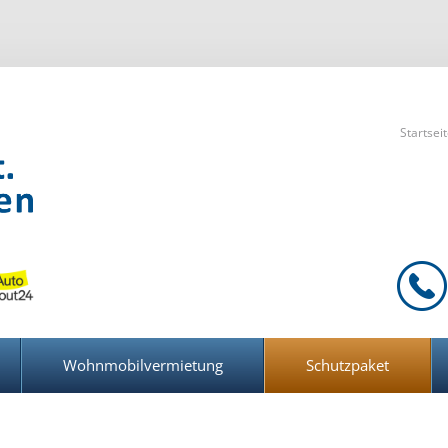
Startsei
Wohnmobilvermietung
Schutzpaket