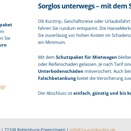
Sorglos unterwegs – mit dem
Ob Kurztrip, Geschäftsreise oder Urlaubsfahr
paket
fahren Sie rundum entspannt. Die HanseMerk
im
Sie zuverlässig vor hohen Kosten im Schadensfa
n Sie
ein Minimum.
uro
Mit dem
Schutzpaket für Mietwagen
bleibe
oder Reifenschaden gelassen. Je nach Tarif sin
Unterbodenschäden
mitversichert. Auch be
Falschbetankung
bietet die Versicherung zuv
lgt
Der Abschluss ist
einfach, günstig und bis 
0
|
72108 Rottenburg-Ergenzingen
|
info@1a-autokaufen.de